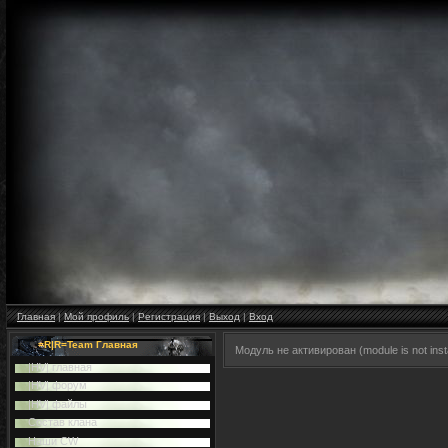
Главная
|
Мой профиль
|
Регистрация
|
Выход
|
Вход
=R|R=Team Главная
Модуль не активирован (module is not insta
|HV| главная
|HV| форум
|HV| файлы
Cостав клана
Наши CW