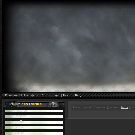
Главная
|
Мой профиль
|
Регистрация
|
Выход
|
Вход
=R|R=Team Главная
Просмотров: 26 | Загрузок: | Добавил:
Гость
| Да
|HV| главная
|HV| форум
|HV| файлы
Cостав клана
Наши CW