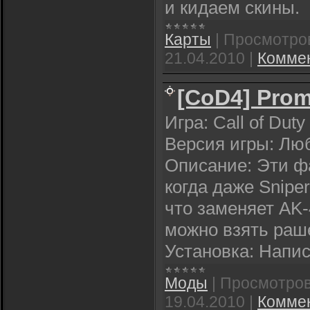
и кидаем скины.
Карты
|
Просмотро
21.04.2010
|
Коммен
[CoD4] Prom
Игра: Call of Duty
Версия игры: Люб
Описание: Эти фа
когда даже Snipe
что заменяет AK-
можно взять раш
Установка: Напис
Моды
|
Просмотров
19.04.2010
|
Коммен