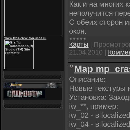
Как и на многих 
неполучится пере
С обеих сторон и
окон.
www.klas-crew-top.ucoz.ru
Карты
|
Просмотро
21.04.2010
|
Коммен
Map mp_cras
Описание:
Баннер
Новые текстуры 
Установка: Захо
iw_**, пример:
iw_02 - в localiz
iw_04 - в localiz