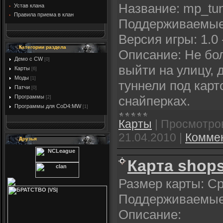
Название: mp_tun
Устав клана
Правила приема в клан
Поддерживаемые
Версия игры: 1.0 
Категории раздела
Описание: Не бол
Демо с CW
[0]
выйти на улицу, 
Карты
[6]
Моды
[1]
туннели под карт
Патчи
[0]
Программы
снайперках.
[2]
Программы для CoD4:MW
[1]
Карты
|
Просмотро
21.04.2010
|
Коммен
Друзья
Карта shop
Размер карты: С
Поддерживаемые 
Описание: