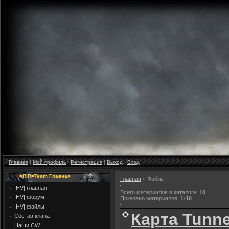
Главная
|
Мой профиль
|
Регистрация
|
Выход
|
Вход
=R|R=Team Главная
Главная
»
Файлы
|HV| главная
Всего материалов в каталоге
:
10
|HV| форум
Показано материалов
:
1-10
|HV| файлы
Карта Tunne
Cостав клана
Наши CW