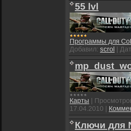
55 lvl
Программы для C
Добавил:
scrol
|
Дат
mp_dust_wo
Карты
|
Просмотро
17.04.2010
|
Коммен
Ключи для 