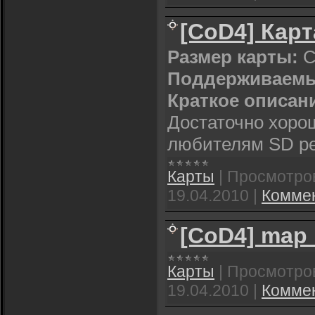
[CoD4] Карт
Размер карты:
С
Поддерживаемы
Краткое описан
Достаточно хоро
любителям SD р
Карты
|
Просмотро
19.04.2010
|
Коммен
[CoD4] map
Карты
|
Просмотро
19.04.2010
|
Коммен