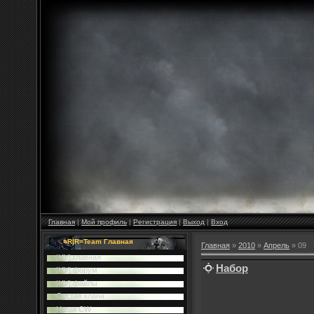
Главная
|
Мой профиль
|
Регистрация
|
Выход
|
Вход
=R|R=Team Главная
Главная
»
2010
»
Апрель
»
09
|HV| главная
Набор
|HV| форум
|HV| файлы
Cостав клана
Наши CW