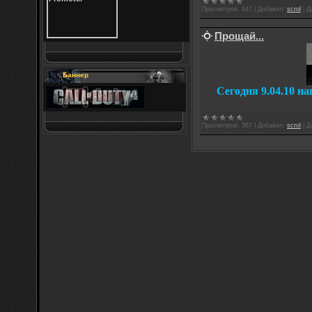
Просмотров:
647
|
Добавил:
scrol
|
Д
Прощай...
Баннер
Сегодня 9.04.10 н
Просмотров:
367
|
Добавил:
scrol
|
Д