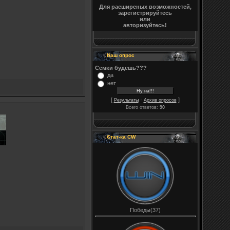
Для расширеных возможностей,
зарегистрируйтесь
или
авторизуйтесь!
Наш опрос
Семки будешь???
да
нет
[
·
]
Результаты
Архив опросов
Всего ответов:
90
Стат-ка CW
Победы(37)