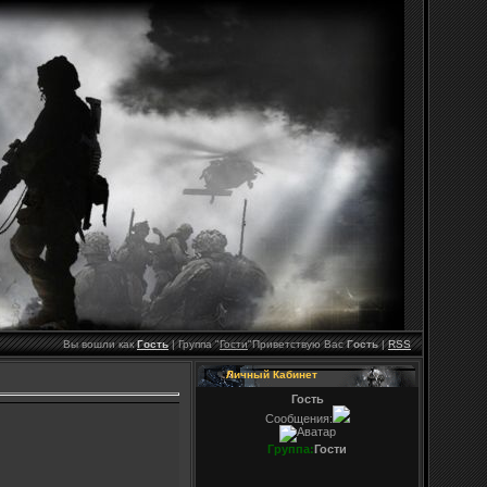
Вы вошли как
Гость
|
Группа
"
Гости
"
Приветствую Вас
Гость
|
RSS
Личный Кабинет
Гость
Сообщения:
Группа:
Гости