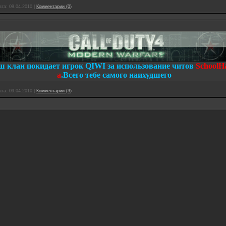
ата:
09.04.2010
|
Комментарии (0)
аш клан покидает игрок QIWI за использование читов
SchoolH
a
.Всего тебе самого наихудшего
ата:
09.04.2010
|
Комментарии (3)