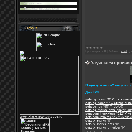
Устав клана
Правила приема в клан
Друзья
Просмотров:
411
|
Добавил:
scrol
|
Д
Улучшаем произво
Подведем итоги? что у нас
Для FPS:
seta cg_brass "0" // отключени
seta cg_blood "0" // отключение
seta cg_fov "80" // (65-80)
seta cg_marks_ents_player_only
seta com_hunkMegs "512" // н
www.klas-crew-top.ucoz.ru
seta com_maxfps "250" //макси
seta fx_marks "0"
seta fx_marks_ents "0"
seta fx_marks_smodels "0"