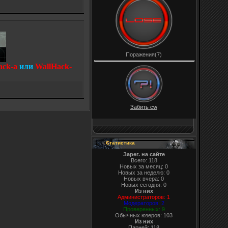
Поражения(7)
ack-a
или
WallHack-
Забить cw
Статистика
Зарег. на сайте
Всего: 118
Новых за месяц: 0
Новых за неделю: 0
Новых вчера: 0
Новых сегодня: 0
Из них
Администраторов: 1
Модераторов: 2
Проверенных: 9
Обычных юзеров: 103
Из них
Парней: 118