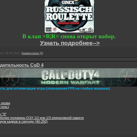
В клан =R|R= снова открыт набор.
Узнать подробнее-->
ата:
09.04.2010
|
Комментарии (0)
дительность CoD 4
 есть для оптимизации игры (повышения FPS на слабых машинах)
е крови
 гильз
 "0"
е более половины ОЗУ 1/2 или 1/3 оперативной памяти
мум кадров в секунду (40-250)