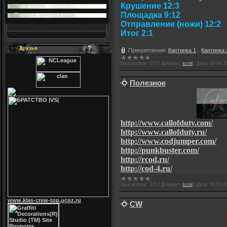
Крушение 12:3
Устав клана
Площадка 9:12
Правила приема в клан
Отправление (ножи) 12:2
Итог 2:1
Друзья
Прикрепления:
Картинка 1
·
Картинка 
Просмотров:
373
|
Добавил:
scrol
|
Дата:
10.04.2
Полезное
http://www.callofduty.com/
http://www.callofduty.ru/
http://www.codjumper.com/
http://punkbuster.com/
http://rcod.ru/
http://cod-4.ru/
Просмотров:
371
|
Добавил:
scrol
|
Дата:
10.04.2
www.klas-crew-top.ucoz.ru
CW