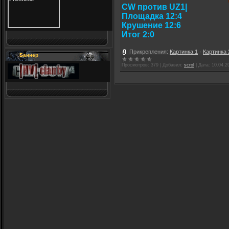
CW против UZ1|
Площадка 12:4
Крушение 12:6
Итог 2:0
Прикрепления:
Картинка 1
·
Картинка 
Баннер
Просмотров:
379
|
Добавил:
scrol
|
Дата:
10.04.2