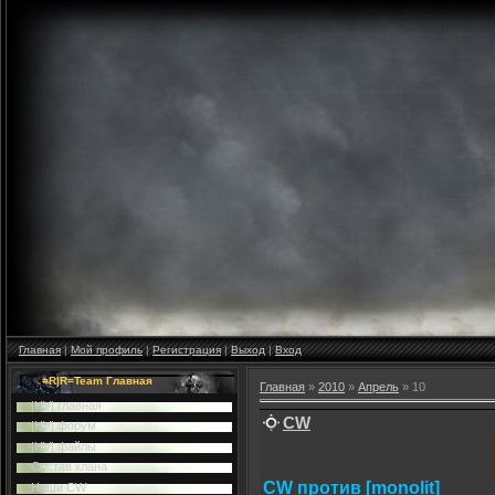
Главная
|
Мой профиль
|
Регистрация
|
Выход
|
Вход
=R|R=Team Главная
Главная
»
2010
»
Апрель
»
10
|HV| главная
CW
|HV| форум
|HV| файлы
Cостав клана
CW против [monolit]
Наши CW