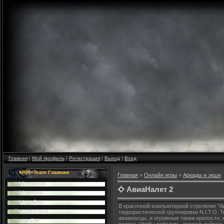
Главная
|
Мой профиль
|
Регистрация
|
Выход
|
Вход
=R|R=Team Главная
Главная
»
Онлайн игры
»
Аркады и экшн
|HV| главная
АвиаНалет 2
|HV| форум
|HV| файлы
В красочной компьютерной стрелялке "А
Cостав клана
террористической группировки N.I.T.O. Т
авианосцы, и огромные танки-крепости,
Наши CW