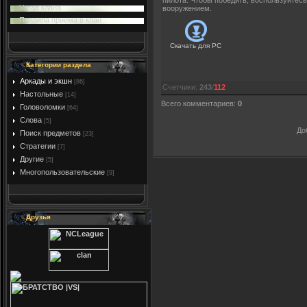
пилота. Чтобы победить, воспользуйт
Устав клана
вооружением.
Правила приема в клан
Скачать для
PC
Категории раздела
Аркады и экшн
[86]
Счетчики
:
243
/
112
Настольные
[14]
Всего комментариев
:
0
Головоломки
[64]
Слова
[5]
До
Поиск предметов
[23]
Стратегии
[7]
Другие
[5]
Многопользовательские
[9]
Друзья