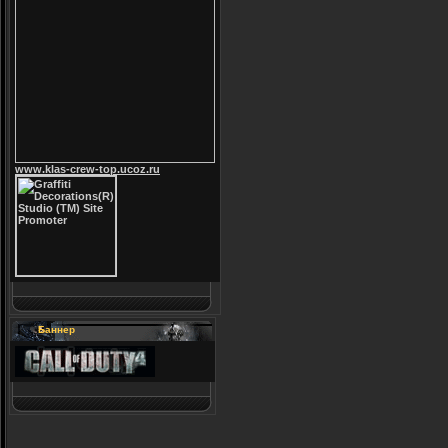
www.klas-crew-top.ucoz.ru
Баннер