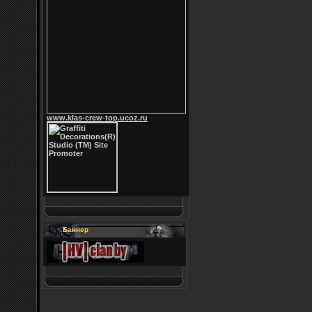
www.klas-crew-top.ucoz.ru
Баннер