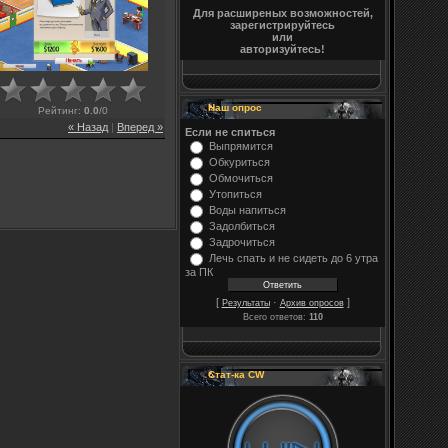
Для расширеных возможностей,
зарегистрируйтесь
или
авторизуйтесь!
Наш опрос
Рейтинг
:
0.0
/
0
« Назад
|
Вперед »
Если не спиться
Выпрямится
Обкуриться
Обмочиться
Утопиться
Воды напиться
Задолбиться
Задрочиться
Лечь спать и не сидеть до 6 утра
за ПК
[
·
]
Результаты
Архив опросов
Всего ответов:
110
Стат-ка CW