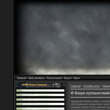
Главная
|
Мой профиль
|
Регистрация
|
Выход
|
Вход
=R|R=Team Главная
Главная
»
Онлайн игры
»
Аркад
|HV| главная
Бюро путешествий
|HV| форум
|HV| файлы
Аркадная бизнес-игра, в кото
Cостав клана
обслуживаете клиентов и чем 
каждым днем поток заказов бу
Наши CW