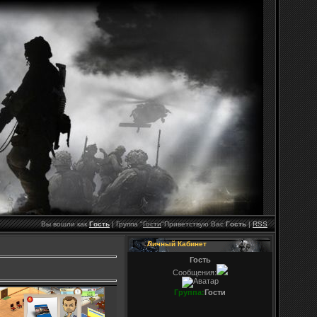
Вы вошли как
Гость
|
Группа
"
Гости
"
Приветствую Вас
Гость
|
RSS
Личный Кабинет
Гость
Сообщения:
Группа:
Гости