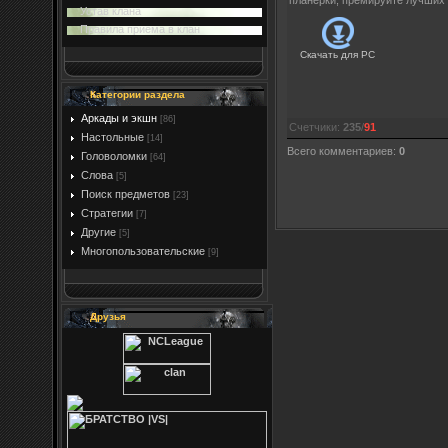
планерки, премируйте лучших 
Устав клана
Правила приема в клан
Скачать для
PC
Категории раздела
Аркады и экшн
[86]
Счетчики
:
235
/
91
Настольные
[14]
Всего комментариев
:
0
Головоломки
[64]
Слова
[5]
Поиск предметов
[23]
Стратегии
[7]
Другие
[5]
Многопользовательские
[9]
Друзья