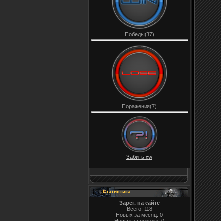
Победы(37)
Поражения(7)
Забить cw
Статистика
Зарег. на сайте
Всего: 118
Новых за месяц: 0
Новых за неделю: 0