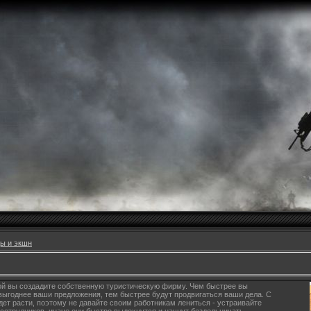
ы и экшн
рой вы создадите собственную туристическую фирму. Чем быстрее вы
выгоднее ваши предложения, тем быстрее будут продвигаться ваши дела. С
дет расти, поэтому не давайте своим работникам лениться - устраивайте