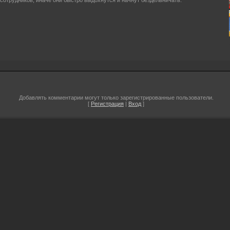
сотрудников, иначе они быстро выдохнутся и начнут бездельничать.
Добавлять комментарии могут только зарегистрированные пользователи.
[
Регистрация
|
Вход
]