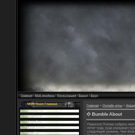
Главная
|
Мой профиль
|
Регистрация
|
Выход
|
Вход
=R|R=Team Главная
Главная
»
Онлайн игры
»
Аркад
|HV| главная
Bumble About
|HV| форум
|HV| файлы
Помогите Пчёлке собрать нект
Cостав клана
летит туда, куда указывает ку
следующий уровень. Чем больш
Наши CW