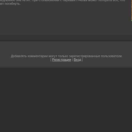
медленнее она летит. При столкновении с пауками Пчёлка может потерять все, что
ет погибнуть.
Добавлять комментарии могут только зарегистрированные пользователи.
[
Регистрация
|
Вход
]