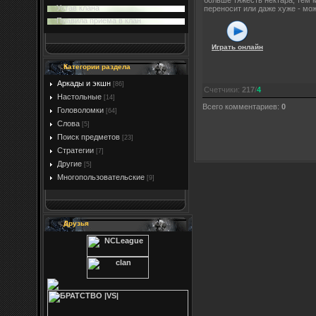
больше тяжесть нектара, тем 
Устав клана
переносит или даже хуже - мож
Правила приема в клан
Играть онлайн
Категории раздела
Аркады и экшн
[86]
Счетчики
:
217
/
4
Настольные
[14]
Всего комментариев
:
0
Головоломки
[64]
Слова
[5]
Поиск предметов
[23]
Стратегии
[7]
Другие
[5]
Многопользовательские
[9]
Друзья