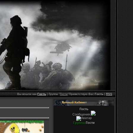
Вы вошли как
Гость
|
Группа
"
Гости
"
Приветствую Вас
Гость
|
RSS
Личный Кабинет
Гость
Сообщения:
Группа:
Гости