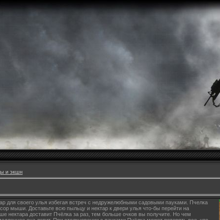
ы и экшн
ар для своего улья избегая встреч с недружелюбными садовыми пауками. Пчелка
рсор мыши. Доставьте всю пыльцу и нектар к двери улья что-бы перейти на
е нектара доставит Пчёлка за раз, тем больше очков вы получите. Но чем