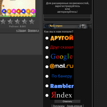
Для расширеных возможностей,
зарегистрируйтесь
или
авторизуйтесь!
Наш опрос
Рейтинг
:
0.0
/
0
« Назад
|
Вперед »
Как вы к нам попали?
[
·
]
Результаты
Архив опросов