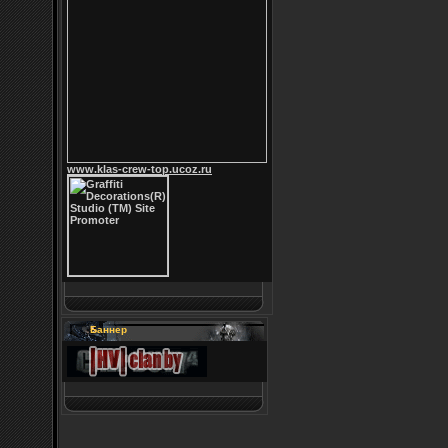
www.klas-crew-top.ucoz.ru
Баннер