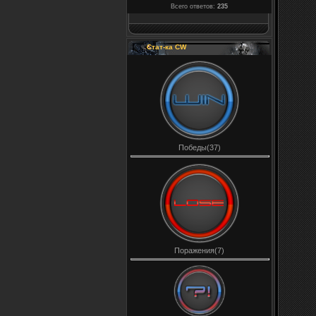
Всего ответов:
235
Стат-ка CW
Победы(37)
Поражения(7)