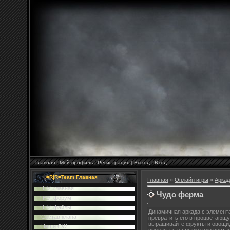
Главная
|
Мой профиль
|
Регистрация
|
Выход
|
Вход
=R|R=Team Главная
Главная
»
Онлайн игры
»
Аркад
|HV| главная
Чудо ферма
|HV| форум
|HV| файлы
Динамичная аркада с элемент
Cостав клана
превратить его в процветающу
выращивайте фрукты и овощи, 
Наши CW