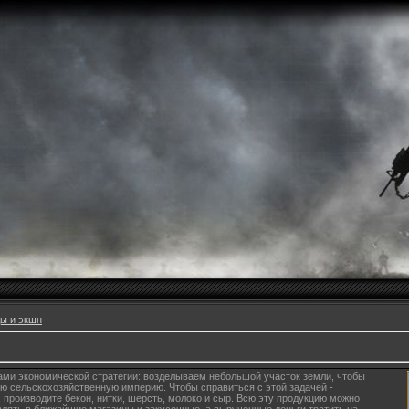
ы и экшн
ами экономической стратегии: возделываем небольшой участок земли, чтобы
ю сельскохозяйственную империю. Чтобы справиться с этой задачей -
производите бекон, нитки, шерсть, молоко и сыр. Всю эту продукцию можно