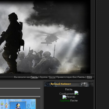
Вы вошли как
Гость
|
Группа
"
Гости
"
Приветствую Вас
Гость
|
RSS
Личный Кабинет
Гость
Сообщения:
Группа:
Гости