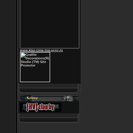
www.klas-crew-top.ucoz.ru
Баннер