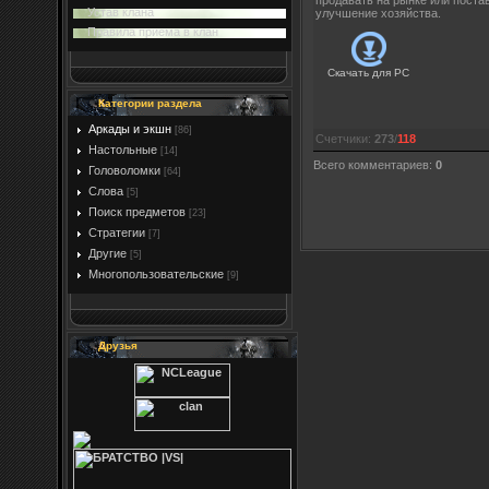
продавать на рынке или поста
Устав клана
улучшение хозяйства.
Правила приема в клан
Скачать для
PC
Категории раздела
Аркады и экшн
[86]
Счетчики
:
273
/
118
Настольные
[14]
Всего комментариев
:
0
Головоломки
[64]
Слова
[5]
Поиск предметов
[23]
Стратегии
[7]
Другие
[5]
Многопользовательские
[9]
Друзья