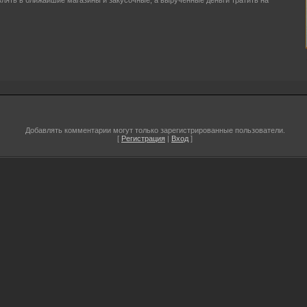
влять в ближайшие магазины и закусочные, а вырученные деньги тратить на
Добавлять комментарии могут только зарегистрированные пользователи.
[
Регистрация
|
Вход
]