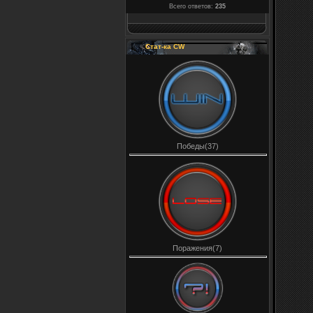
Всего ответов:
235
Стат-ка CW
Победы(37)
Поражения(7)