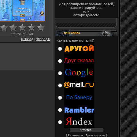
Для расширеных возможностей,
зарегистрируйтесь
или
авторизуйтесь!
Наш опрос
Рейтинг
:
0.0
/
0
« Назад
|
Вперед »
Как вы к нам попали?
[
·
]
Результаты
Архив опросов