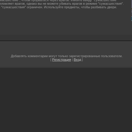
масшествие", чтобы прорваться через врагов. Имейте ввиду "сумасшествие"
ломляет врагов, однако вы не можете убивать врагов в режиме "сумасшествия".
 "сумасшествия" ограничен. Используйте предметы, чтобы разбивать двери.
Добавлять комментарии могут только зарегистрированные пользователи.
[
Регистрация
|
Вход
]