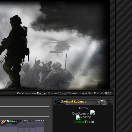
Вы вошли как
Гость
|
Группа
"
Гости
"
Приветствую Вас
Гость
|
RSS
Личный Кабинет
Гость
Сообщения:
Группа:
Гости