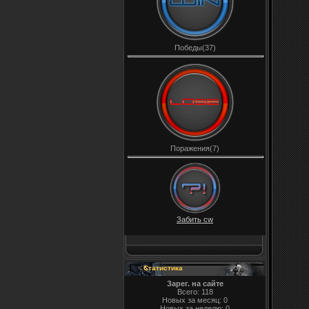
Победы(37)
Поражения(7)
Забить cw
Статистика
Зарег. на сайте
Всего: 118
Новых за месяц: 0
Новых за неделю: 0