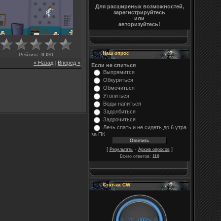
Для расширеных возможностей,
зарегистрируйтесь
или
авторизуйтесь!
Наш опрос
Рейтинг
:
0.0
/
0
« Назад
|
Вперед »
Если не спиться
Выпрямится
Обкуриться
Обмочиться
Утопиться
Воды напиться
Задолбиться
Задрочиться
Лечь спать и не сидеть до 6 утра
за ПК
[
·
]
Результаты
Архив опросов
Всего ответов:
110
Стат-ка CW