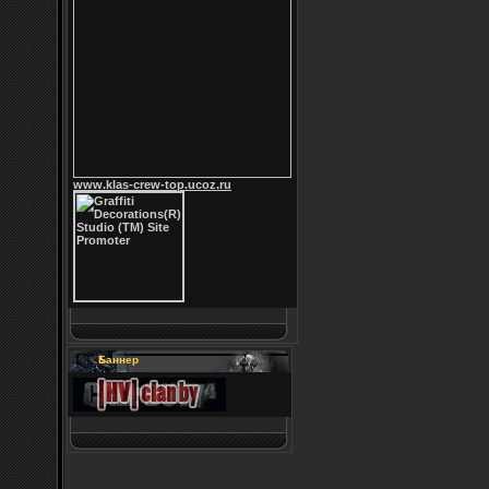
www.klas-crew-top.ucoz.ru
Баннер