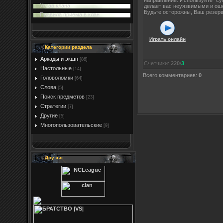
направление. Используйте "су
Устав клана
делает вас неуязвимыми и оше
Будьте осторожны, Ваш резерв
Правила приема в клан
Играть онлайн
Категории раздела
Аркады и экшн
[86]
Счетчики
:
220
/
3
Настольные
[14]
Всего комментариев
:
0
Головоломки
[64]
Слова
[5]
Поиск предметов
[23]
Стратегии
[7]
Другие
[5]
Многопользовательские
[9]
Друзья