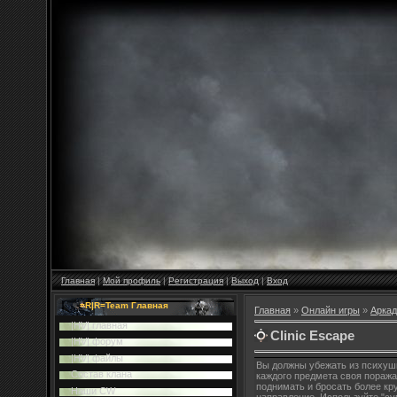
Главная
|
Мой профиль
|
Регистрация
|
Выход
|
Вход
=R|R=Team Главная
Главная
»
Онлайн игры
»
Аркад
|HV| главная
Clinic Escape
|HV| форум
|HV| файлы
Вы должны убежать из психушк
Cостав клана
каждого предмета своя поража
поднимать и бросать более к
Наши CW