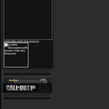
www.klas-crew-top.ucoz.ru
Баннер