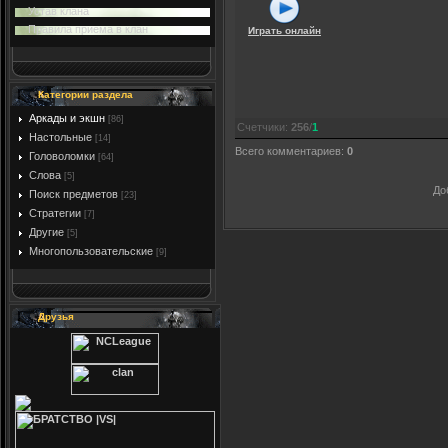
Устав клана
Правила приема в клан
Играть онлайн
Категории раздела
Аркады и экшн
[86]
Счетчики
:
256
/
1
Настольные
[14]
Всего комментариев
:
0
Головоломки
[64]
Слова
[5]
До
Поиск предметов
[23]
Стратегии
[7]
Другие
[5]
Многопользовательские
[9]
Друзья