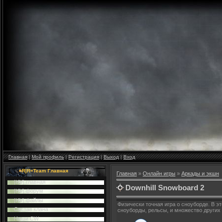
Главная
|
Мой профиль
|
Регистрация
|
Выход
|
Вход
=R|R=Team Главная
Главная
»
Онлайн игры
»
Аркады и экшн
|HV| главная
Downhill Snowboard 2
|HV| форум
|HV| файлы
Физически точная игра о сноуборде. В 
Cостав клана
сноуборды, рельсы, и множество других 
Наши CW