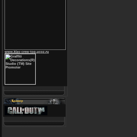
www.klas-crew-top.ucoz.ru
Баннер