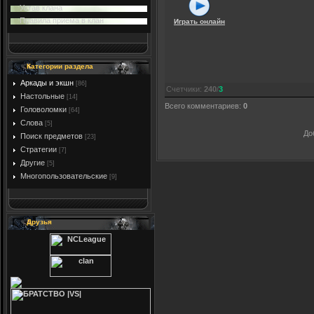
Устав клана
Правила приема в клан
Играть онлайн
Категории раздела
Аркады и экшн
[86]
Счетчики
:
240
/
3
Настольные
[14]
Всего комментариев
:
0
Головоломки
[64]
Слова
[5]
До
Поиск предметов
[23]
Стратегии
[7]
Другие
[5]
Многопользовательские
[9]
Друзья