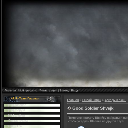
Главная
|
Мой профиль
|
Регистрация
|
Выход
|
Вход
=R|R=Team Главная
Главная
»
Онлайн игры
»
Аркады и экшн
|HV| главная
Good Soldier Shvejk
|HV| форум
|HV| файлы
Помогите солдату Швейку набраться пи
Cостав клана
чтобы усадить Швейка на другой стул.
Наши CW