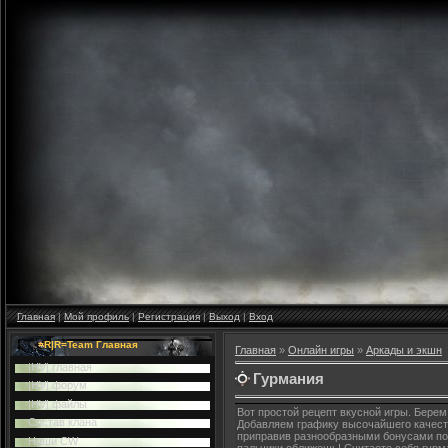
Главная
|
Мой профиль
|
Регистрация
|
Выход
|
Вход
=R|R=Team Главная
Главная
»
Онлайн игры
»
Аркады и экшн
|HV| главная
Гурмания
|HV| форум
|HV| файлы
Вот простой рецепт вкусной игры. Берем
Cостав клана
Добавляем графику высочайшего качеств
приправив разнообразными бонусами по в
Наши CW