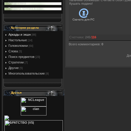
пальчики оближешь! Считаете себя гурм
Устав клана
Кушать подано!
Правила приема в клан
Скачать для
PC
Категории раздела
Аркады и экшн
[86]
Счетчики
:
245
/
116
Настольные
[14]
Всего комментариев
:
0
Головоломки
[64]
Слова
[5]
До
Поиск предметов
[23]
Стратегии
[7]
Другие
[5]
Многопользовательские
[9]
Друзья