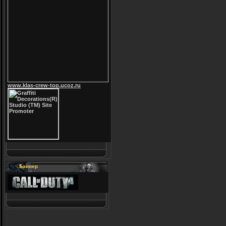
www.klas-crew-top.ucoz.ru
Баннер