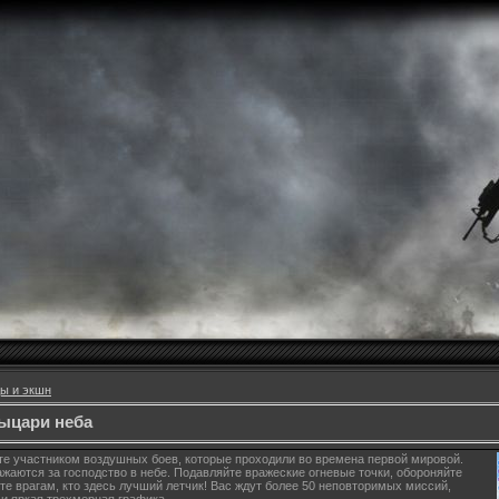
ы и экшн
ыцари неба
ете участником воздушных боев, которые проходили во времена первой мировой.
ажаются за господство в небе. Подавляйте вражеские огневые точки, обороняйте
те врагам, кто здесь лучший летчик! Вас ждут более 50 неповторимых миссий,