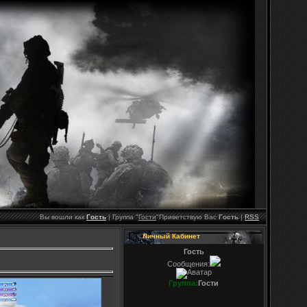
Вы вошли как
Гость
|
Группа
"
Гости
"
Приветствую Вас
Гость
|
RSS
Личный Кабинет
Гость
Сообщения:
Группа:
Гости