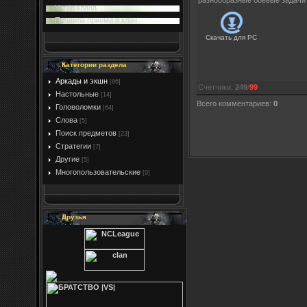
разнообразные боевые задачи 
Устав клана
Правила приема в клан
Скачать для
PC
Категории раздела
Аркады и экшн
[86]
Счетчики
:
249
/
99
Настольные
[14]
Всего комментариев
:
0
Головоломки
[64]
Слова
[5]
Поиск предметов
[23]
Стратегии
[7]
Другие
[5]
Многопользовательские
[9]
Друзья