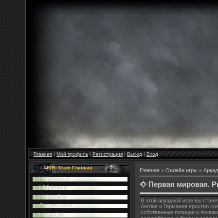
Главная
|
Мой профиль
|
Регистрация
|
Выход
|
Вход
=R|R=Team Главная
Главная
»
Онлайн игры
»
Аркад
|HV| главная
Первая мировая. Р
|HV| форум
|HV| файлы
В этой аркадной игре вы стан
Cостав клана
Англия и Германия яростно ср
собственные позиции и покажи
Наши CW