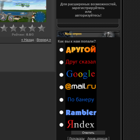
Для расширеных возможностей,
зарегистрируйтесь
или
авторизуйтесь!
Наш опрос
Рейтинг
:
0.0
/
0
« Назад
|
Вперед »
Как вы к нам попали?
[
·
]
Результаты
Архив опросов