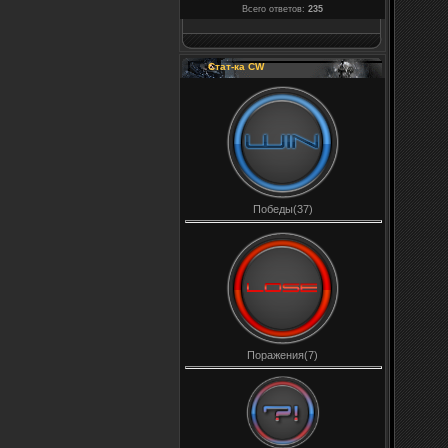
Всего ответов:
235
Стат-ка CW
Победы(37)
Поражения(7)