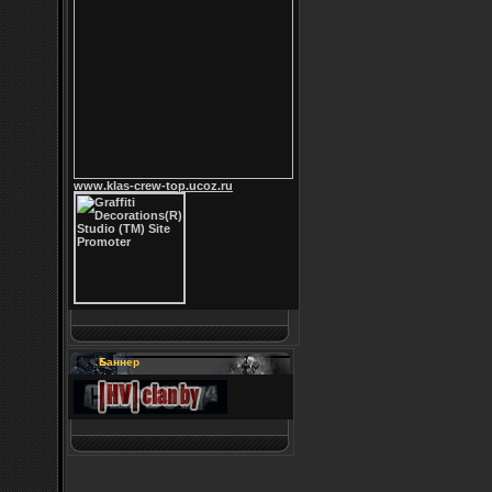
www.klas-crew-top.ucoz.ru
Баннер