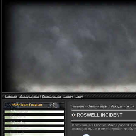
Главная
|
Мой профиль
|
Регистрация
|
Выход
|
Вход
=R|R=Team Главная
Главная
»
Онлайн игры
»
Аркады и экшн
|HV| главная
ROSWELL INCIDENT
|HV| форум
|HV| файлы
Флотилия НЛО против Мака Бразеля. Сек
Cостав клана
помощью мыши и жмите пробел, чтобы в
Наши CW