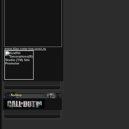
www.klas-crew-top.ucoz.ru
Баннер