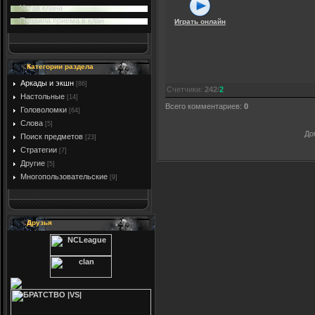
Устав клана
Правила приема в клан
Играть онлайн
Категории раздела
Аркады и экшн
[86]
Счетчики
:
242
/
2
Настольные
[14]
Всего комментариев
:
0
Головоломки
[64]
Слова
[5]
До
Поиск предметов
[23]
Стратегии
[7]
Другие
[5]
Многопользовательские
[9]
Друзья