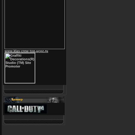
www.klas-crew-top.ucoz.ru
Баннер