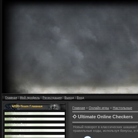
Главная
|
Мой профиль
|
Регистрация
|
Выход
|
Вход
=R|R=Team Главная
Главная
»
Онлайн игры
»
Настольные
|HV| главная
Ultimate Online Checkers
|HV| форум
|HV| файлы
Новый поворот в классических шашках! 
Cостав клана
правильные ходы, используя бонусы, и 
Наши CW