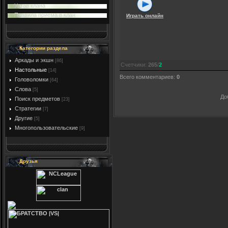
Устав клана
Правила приема в клан
Играть онлайн
Категории раздела
Аркады и экшн
[86]
Счетчики
:
265
/
2
Настольные
[14]
Всего комментариев
:
0
Головоломки
[64]
Слова
[5]
До
Поиск предметов
[23]
Стратегии
[7]
Другие
[5]
Многопользовательские
[9]
Друзья