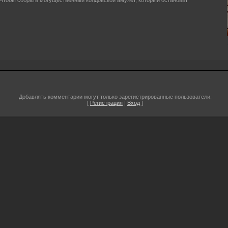
 чтобы собрать могущественный колдовской амулет, который остановит
Добавлять комментарии могут только зарегистрированные пользователи.
[
Регистрация
|
Вход
]