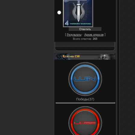
[
·
]
Результаты
Архив опросов
Всего ответов:
265
Стат-ка CW
Победы(37)