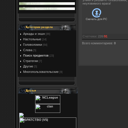
улики и решайте головоломки,
Устав клана
неуязвимого врага!
Правила приема в клан
Скачать для
PC
Категории раздела
Аркады и экшн
[86]
Счетчики
:
226
/
91
Настольные
[14]
Всего комментариев
:
0
Головоломки
[64]
Слова
[5]
Поиск предметов
[23]
Стратегии
[7]
Другие
[5]
Многопользовательские
[9]
Друзья