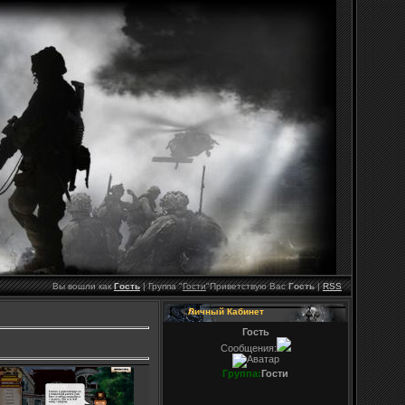
Вы вошли как
Гость
|
Группа
"
Гости
"
Приветствую Вас
Гость
|
RSS
Личный Кабинет
Гость
Сообщения:
Группа:
Гости