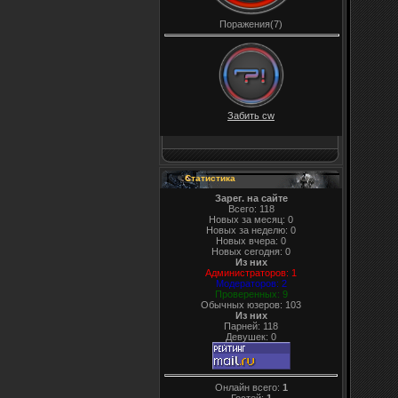
Поражения(7)
Забить cw
Статистика
Зарег. на сайте
Всего: 118
Новых за месяц: 0
Новых за неделю: 0
Новых вчера: 0
Новых сегодня: 0
Из них
Администраторов: 1
Модераторов: 2
Проверенных: 9
Обычных юзеров: 103
Из них
Парней: 118
Девушек: 0
Онлайн всего:
1
Гостей:
1