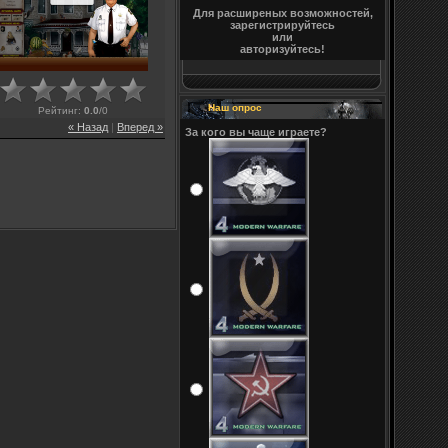
Для расширеных возможностей,
зарегистрируйтесь
или
авторизуйтесь!
Наш опрос
Рейтинг
:
0.0
/
0
« Назад
|
Вперед »
За кого вы чаще играете?