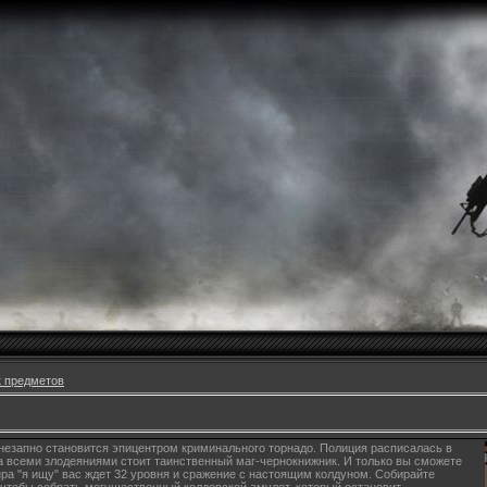
 предметов
незапно становится эпицентром криминального торнадо. Полиция расписалась в
а всеми злодеяниями стоит таинственный маг-чернокнижник. И только вы сможете
нра "я ищу" вас ждет 32 уровня и сражение с настоящим колдуном. Собирайте