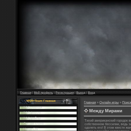
Главная
|
Мой профиль
|
Регистрация
|
Выход
|
Вход
=R|R=Team Главная
Главная
»
Онлайн игры
»
Поиск
|HV| главная
Между Мирами
|HV| форум
|HV| файлы
Тихий американский городок в
Cостав клана
собственном бессилии, ведь з
одолеть его! В этом квесте жа
Наши CW