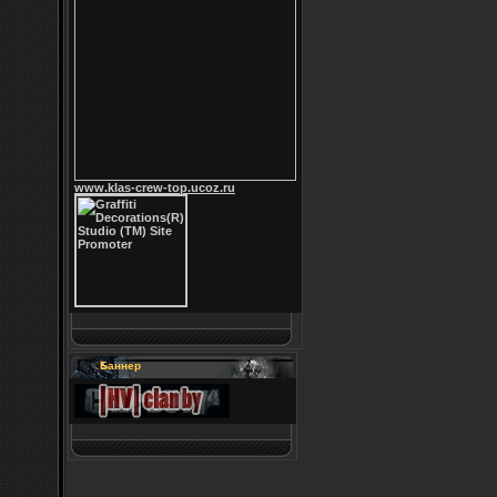
www.klas-crew-top.ucoz.ru
Баннер