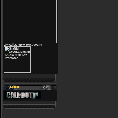
www.klas-crew-top.ucoz.ru
Баннер