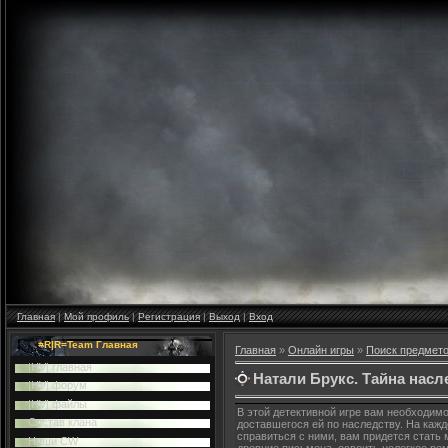
Главная
|
Мой профиль
|
Регистрация
|
Выход
|
Вход
=R|R=Team Главная
Главная
»
Онлайн игры
»
Поиск предмет
|HV| главная
Натали Брукс. Тайна насл
|HV| форум
|HV| файлы
В этой детективной игре вам необходим
Cостав клана
доставшегося ей по наследству. На каж
справиться с ними, вам придется стать
Наши CW