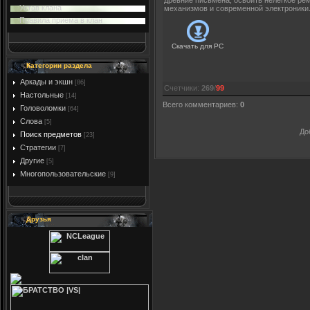
древние письмена, освоить нелегкое ре
Устав клана
механизмов и современной электроники
Правила приема в клан
Скачать для
PC
Категории раздела
Аркады и экшн
[86]
Счетчики
:
269
/
99
Настольные
[14]
Всего комментариев
:
0
Головоломки
[64]
Слова
[5]
До
Поиск предметов
[23]
Стратегии
[7]
Другие
[5]
Многопользовательские
[9]
Друзья