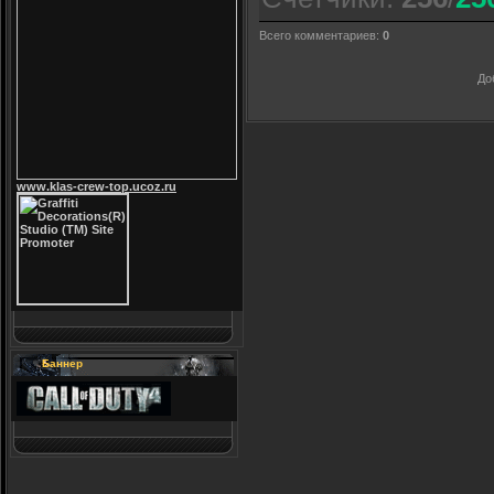
Всего комментариев
:
0
До
www.klas-crew-top.ucoz.ru
Баннер