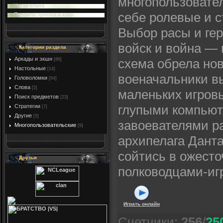
многопользовател
Устав клана
себе ролевые и с
Правила приема в клан
Выбор расы и гер
войск и война —
Категории раздела
Аркады и экшн
схема обрела нов
[86]
Настольные
[14]
военачальники в
Головоломки
[64]
Слова
[5]
маленьких игров
Поиск предметов
[23]
глупыми компьют
Стратегии
[7]
Другие
[5]
завоевателями р
Многопользовательские
[9]
архипелага Данта
сойтись в ожест
Друзья
полководцами-игр
Играть онлайн
Счетчики
:
256
/
25