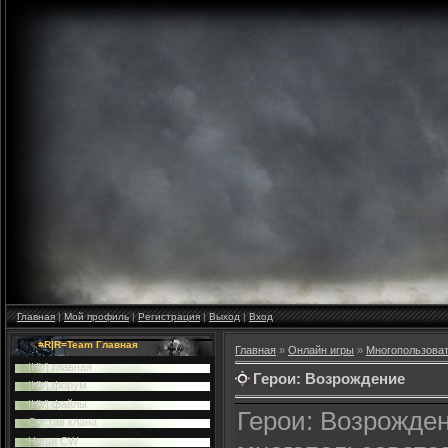
Главная
|
Мой профиль
|
Регистрация
|
Выход
|
Вход
=R|R=Team Главная
Главная
»
Онлайн игры
»
Многопользова
|HV| главная
Герои: Возрождение
|HV| форум
|HV| файлы
Герои: Возрожден
Cостав клана
Наши CW