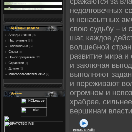
сражаются за вла
Устав клана
недолговечных с
Правила приема в клан
и ненасытных ам
свою судьбу – и 
Категории раздела
Аркады и экшн
шаг, каждое дейс
[86]
Настольные
[14]
волшебной стран
Головоломки
[64]
Слова
[5]
развитие мира и
Поиск предметов
[23]
и заключая выго
Стратегии
[7]
Другие
[5]
выполняют задан
Многопользовательские
[9]
и переживают во
огромном и непо
Друзья
храбрее, сильнее
вершинам власти
Играть онлайн