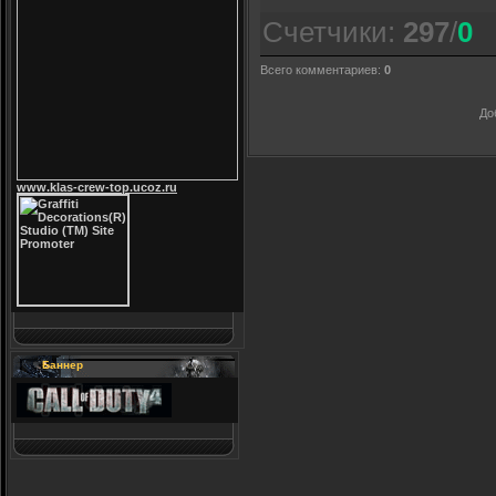
Счетчики
:
297
/
0
Всего комментариев
:
0
До
www.klas-crew-top.ucoz.ru
Баннер