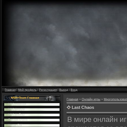
Главная
|
Мой профиль
|
Регистрация
|
Выход
|
Вход
=R|R=Team Главная
Главная
»
Онлайн игры
»
Многопользова
|HV| главная
Last Chaos
|HV| форум
|HV| файлы
В мире онлайн и
Cостав клана
Наши CW