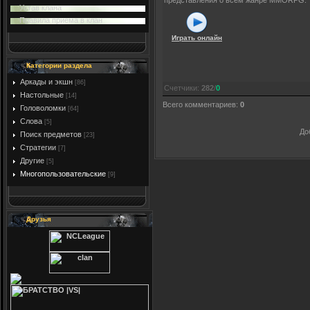
представления о всем жанре MMORPG.
Устав клана
Правила приема в клан
Играть онлайн
Категории раздела
Аркады и экшн
[86]
Счетчики
:
282
/
0
Настольные
[14]
Всего комментариев
:
0
Головоломки
[64]
Слова
[5]
До
Поиск предметов
[23]
Стратегии
[7]
Другие
[5]
Многопользовательские
[9]
Друзья