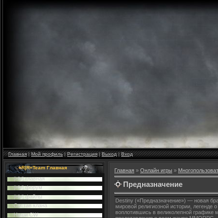
Главная
|
Мой профиль
|
Регистрация
|
Выход
|
Вход
=R|R=Team Главная
Главная
»
Онлайн игры
»
Многопользова
|HV| главная
Предназначение
|HV| форум
|HV| файлы
Destiny («Предназначение») — новая бр
Cостав клана
мировой религиозной истории, легенде о
воплотившись в великолепной графике м
Наши CW