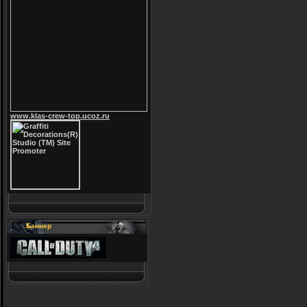
www.klas-crew-top.ucoz.ru
Баннер