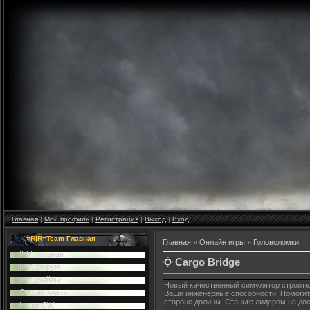
Главная
|
Мой профиль
|
Регистрация
|
Выход
|
Вход
=R|R=Team Главная
Главная
»
Онлайн игры
»
Головоломки
|HV| главная
Cargo Bridge
|HV| форум
|HV| файлы
Новый качественный симулятор строител
Cостав клана
Ваши инженерные способности. Помогит
стороне долины. Станьте лидером на дос
Наши CW