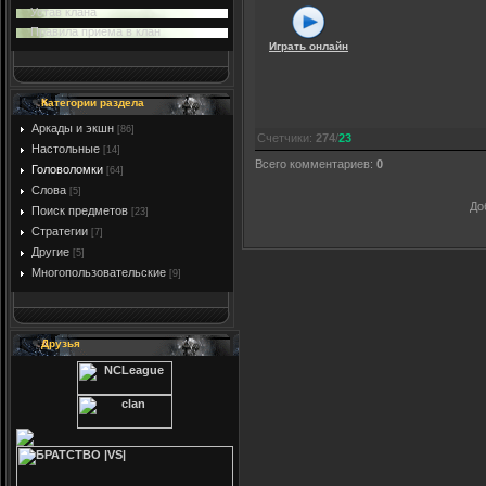
Устав клана
Правила приема в клан
Играть онлайн
Категории раздела
Аркады и экшн
[86]
Счетчики
:
274
/
23
Настольные
[14]
Всего комментариев
:
0
Головоломки
[64]
Слова
[5]
До
Поиск предметов
[23]
Стратегии
[7]
Другие
[5]
Многопользовательские
[9]
Друзья