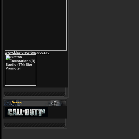
www.klas-crew-top.ucoz.ru
Баннер