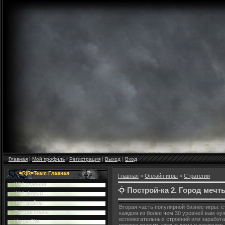
Главная
|
Мой профиль
|
Регистрация
|
Выход
|
Вход
=R|R=Team Главная
Главная
»
Онлайн игры
»
Стратегии
|HV| главная
Построй-ка 2. Город мечт
|HV| форум
|HV| файлы
Вторая часть популярной бизнес-игры: с
Cостав клана
каждом из более чем 30 уровней вам ну
вспомогательных строений или заработа
Наши CW