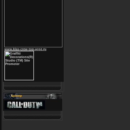
www.klas-crew-top.ucoz.ru
Баннер