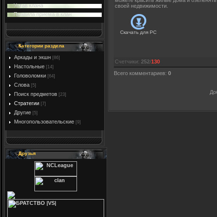
можете красить жилые дома и озеленять
Устав клана
своей недвижимости.
Правила приема в клан
Скачать для
PC
Категории раздела
Аркады и экшн
[86]
Счетчики
:
252
/
130
Настольные
[14]
Всего комментариев
:
0
Головоломки
[64]
Слова
[5]
До
Поиск предметов
[23]
Стратегии
[7]
Другие
[5]
Многопользовательские
[9]
Друзья