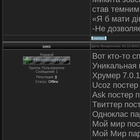
став темним,
«Я б мати ді
-Не дозволяе
spwn
Дата: Воскресенье, 01.12.2013
Вот кто-то 
Рядовой
Уникальная 
Группа: Пользователи
Сообщений:
1
Хрумер 7.0.10
Репутация:
0
Статус:
Offline
Ucoz постер п
Ask постер па
Твиттер пост.
Одноклас парс
Мой мир посте
Мой Мир парс 