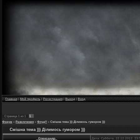
Главная
|
Мой профиль
|
Регистрация
|
Выход
|
Вход
1
Страница
1
из
1
Форум
»
Развлечения
»
Флуд!!
»
Смішна тема ))) Ділимось гумором )))
Смішна тема ))) Ділимось гумором )))
_Олександр_
Дата: Суббота, 22.12.2012, 23