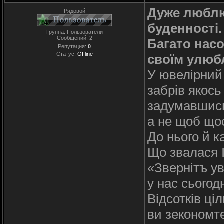
Дуже люблю 
Рядовой
буденності.
Группа: Пользователи
Сообщений:
2
Багато насо
Репутация:
0
Статус:
Offline
своїм улюб
У ювелірний
забрів якось
задумавшись
а не щоб що
До нього й к
Що звалася 
«Звернітъ ув
у нас сьогод
Відсотків ці
ви зекономте