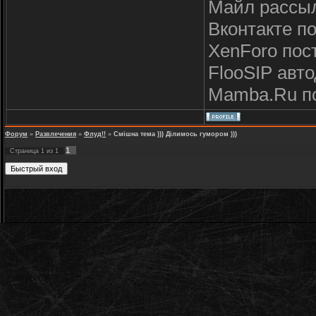
Майл рассылк
Вконтакте пос
XenForo посте
FlooSIP автод
Mamba.Ru пос
Форум
»
Развлечения
»
Флуд!!
»
Смішна тема ))) Ділимось гумором )))
1
Страница
1
из
1