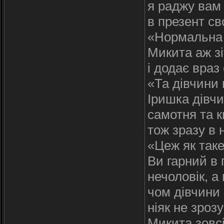
я раджу вам
в презент св
«Нормальна з
Микита аж з
i додає враз
«Та дівчини
Іришка дівч
самотня та к
тож зразу в 
«Цеж як так
Ви гарний в 
нечоловік, а 
чом дівчини 
ніяк не зроз
Микита зовсі