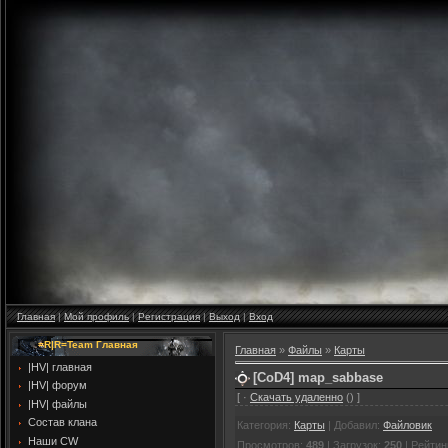
Главная
|
Мой профиль
|
Регистрация
|
Выход
|
Вход
=R|R=Team Главная
Главная
»
Файлы
»
Карты
|HV| главная
[CoD4] map_sabbase
|HV| форум
[ ·
Скачать удаленно
() ]
|HV| файлы
Cостав клана
Категория
:
Карты
|
Добавил
:
Файловик
Наши CW
Просмотров
:
489
|
Загрузок
:
250
|
Рейтин