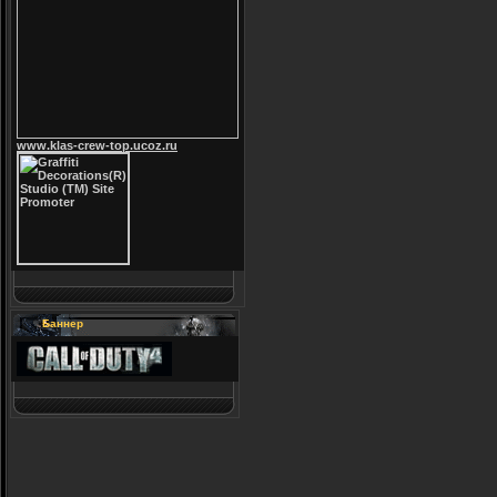
www.klas-crew-top.ucoz.ru
Баннер