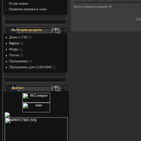
Устав клана
Всего комментариев
:
0
Правила приема в клан
До
Категории раздела
Демо с CW
[0]
Карты
[6]
Моды
[1]
Патчи
[0]
Программы
[2]
Программы для CoD4:MW
[1]
Друзья