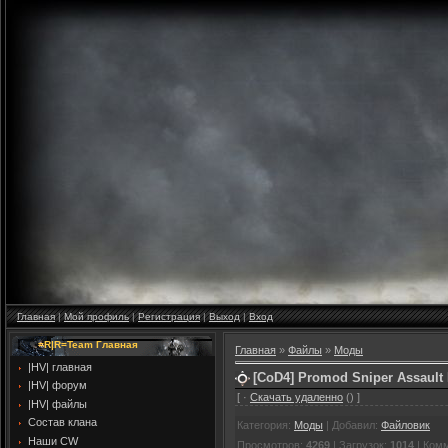
Главная
|
Мой профиль
|
Регистрация
|
Выход
|
Вход
=R|R=Team Главная
Главная
»
Файлы
»
Моды
|HV| главная
[CoD4] Promod Sniper Assault
|HV| форум
[ ·
Скачать удаленно
() ]
|HV| файлы
Cостав клана
Категория
:
Моды
|
Добавил
:
Файловик
Наши CW
Просмотров
:
4269
|
Загрузок
:
1014
|
Ком