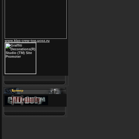
www.klas-crew-top.ucoz.ru
Баннер