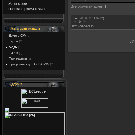
Устав клана
Всего комментариев
:
1
Правила приема в клан
1
=)
(03.08.2011 09:27)
0
http://shpiller.in/
Категории раздела
Демо с CW
[0]
До
Карты
[6]
Моды
[1]
Патчи
[0]
Программы
[2]
Программы для CoD4:MW
[1]
Друзья