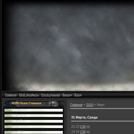
Главная
|
Мой профиль
|
Регистрация
|
Выход
|
Вход
=R|R=Team Главная
Главная
»
2010
»
Март
|HV| главная
|HV| форум
31 Марта, Среда
|HV| файлы
Cостав клана
21:23
CW
(0)
14:34
CW
Наши CW
(0)