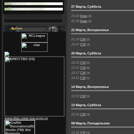
Устав клана
27 Марта, Суббота
Правила приема в клан
23:24
Клан
(0)
10:39
Клан
(0)
Друзья
21 Марта, Воскресенье
21:16
CW
(2)
19:47
CW
(3)
20 Марта, Суббота
22:25
CW
(0)
22:21
СW
(0)
22:17
CW
(3)
14:21
СW
(1)
14 Марта, Воскресенье
15:53
CW
(3)
13 Марта, Суббота
22:52
CW
(3)
www.klas-crew-top.ucoz.ru
08 Марта, Понедельник
13:42
CW
(3)