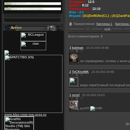
Плащадка -
12:5
Устав клана
Дебри -
8:12
Правила приема в клан
Перестрелка -
12:10
Итог - 2:1
Играли:
[A1]DoM1No{CL} ; [A1]ZackFair
Прикрепления
:
Картинка 1
·
Картинка 
Друзья
Просмотров
: 432 |
Добавил
:
scrol
|
Рейтинг
:
0.0
/
0
Всего комментариев
:
3
3
batman
(21.03.2010 20:08)
0
не справедливо, почему у меня 
2
TeCKtoNIK
(21.03.2010 20:06)
0
ваще норм!)самый последный рау
1
scrol
(21.03.2010 19:47)
0
кул!!!!!
www.klas-crew-top.ucoz.ru
До