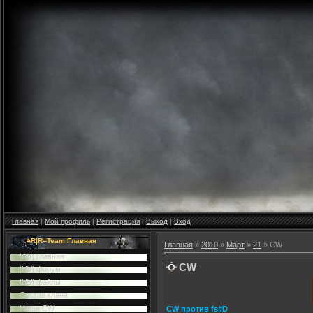
Главная
|
Мой профиль
|
Регистрация
|
Выход
|
Вход
=R|R=Team Главная
Главная
»
2010
»
Март
»
21
» CW
|HV| главная
CW
|HV| форум
|HV| файлы
Cостав клана
Наши CW
CW против fs#D