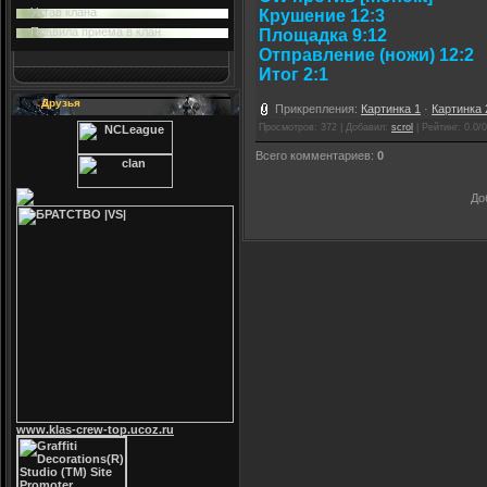
Устав клана
Крушение 12:3
Правила приема в клан
Площадка 9:12
Отправление (ножи) 12:2
Итог 2:1
Друзья
Прикрепления
:
Картинка 1
·
Картинка 
Просмотров
: 372 |
Добавил
:
scrol
|
Рейтинг
:
0.0
/
0
Всего комментариев
:
0
До
www.klas-crew-top.ucoz.ru