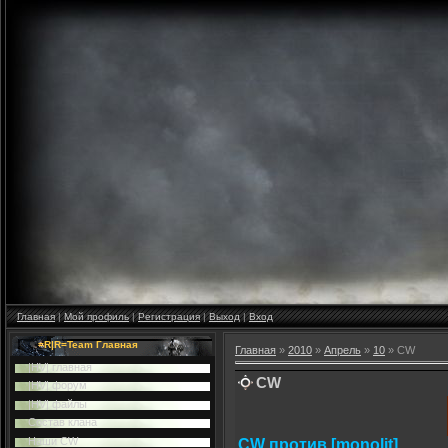
Главная
|
Мой профиль
|
Регистрация
|
Выход
|
Вход
=R|R=Team Главная
Главная
»
2010
»
Апрель
»
10
» CW
|HV| главная
CW
|HV| форум
|HV| файлы
Cостав клана
Наши CW
CW против [monolit]