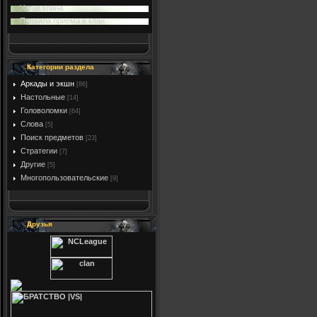
Устав клана
Правила приема в клан
Категории раздела
Аркады и экшн
[86]
Настольные
[14]
Головоломки
[64]
Слова
[5]
Поиск предметов
[23]
Стратегии
[7]
Другие
[5]
Многопользовательские
[9]
Друзья