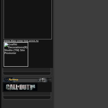
www.klas-crew-top.ucoz.ru
Баннер