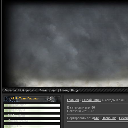
Главная
|
Мой профиль
|
Регистрация
|
Выход
|
Вход
=R|R=Team Главная
Главная
»
Онлайн игры
» Аркады и экшн
|HV| главная
В категории игр
:
86
|HV| форум
Показано игр
:
1-18
|HV| файлы
Сортировать по
:
Дате
·
Названию
·
Рейти
Cостав клана
Наши CW